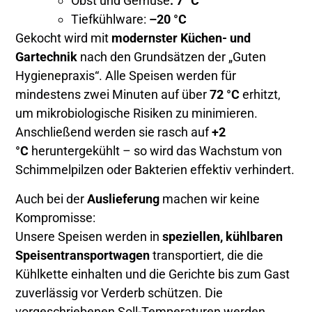
Obst und Gemüse
: 7 °C
Tiefkühlware:
–20 °C
Gekocht wird mit
modernster Küchen- und
Gartechnik
nach den Grundsätzen der „Guten
Hygienepraxis“. Alle Speisen werden für
mindestens zwei Minuten auf über
72 °C
erhitzt,
um mikrobiologische Risiken zu minimieren.
Anschließend werden sie rasch auf
+2
°C
heruntergekühlt – so wird das Wachstum von
Schimmelpilzen oder Bakterien effektiv verhindert.
Auch bei der
Auslieferung
machen wir keine
Kompromisse:
Unsere Speisen werden in
speziellen, kühlbaren
Speisentransportwagen
transportiert, die die
Kühlkette einhalten und die Gerichte bis zum Gast
zuverlässig vor Verderb schützen. Die
vorgeschriebenen Soll-Temperaturen werden